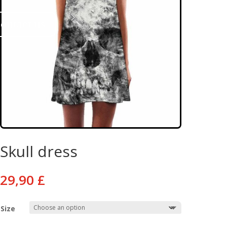
ontact us
Skull dress
29,90
£
Size